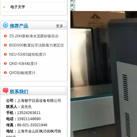
电子天平
推荐产品
更多...
ZS-20H新标准水泥胶砂振实台
BGD500数显拉开法附着力测定仪
NDJ-5S/8S旋转粘度计
QND-4涂4粘度计
QXD刮板细度计
联系我们
公司：
上海魅宇仪器设备有限公司
联系人：
吴先生
手机：
13524263611
电话：
15921148690
传真：
86-021-33321946
地址：
上海市金山区枫泾镇枫湾路