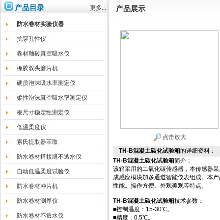
产品目录
更多...
产品展示
防水卷材实验仪器
抗穿孔性仪
卷材釉砖真空吸水仪
橡胶双头磨片机
硬质泡沫吸水率测定仪
柔性泡沫真空吸水率测定仪
板尺寸稳定性测定仪
低温柔度仪
点击放大
索氏提取器萃取
TH-B混凝土碳化试验箱
的详细资料：
防水卷材搭接缝不透水仪
TH-B混凝土碳化试验箱
简介：
该箱采用的二氧化碳传感器，本传感器采
自动低温柔度试验仪
成感应模块加多通道智能仪表组成。本产
性能。操作方便、外观美观等特点。
防水卷材冲片机
防水卷材测厚仪
TH-B混凝土碳化试验箱
技术参数：
■控制温度：15-30℃。
防水卷材不透水仪
■精度：0.5℃。