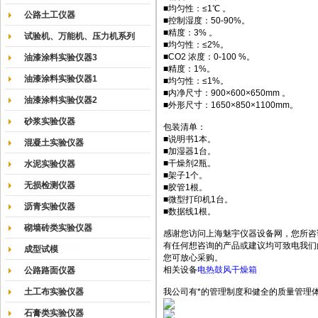
■均匀性：≤1℃ 。
公路土工仪器
■控制湿度：50-90%。
■精度：3% 。
试验机、万能机、压力机系列
■均匀性：≤2%。
■CO2 浓度：0-100 %。
油漆涂料实验仪器3
■精度：1%。
油漆涂料实验仪器1
■均匀性：≤1%。
■内净尺寸：900×600×650mm 。
油漆涂料实验仪器2
■外形尺寸：1650×850×1100mm。
砂浆实验仪器
包装清单：
■说明书1本。
混凝土实验仪器
■加湿器1台。
■干燥剂2瓶。
水泥实验仪器
■架子1个。
无损检测仪器
■胶管1根。
■微型打印机1台。
沥青实验仪器
■数据线1根。
砌墙砖类实验仪器
感谢您访问上海魅宇仪器设备网，您所咨
有任何想咨询的产品或建议均可致电我们
成型试模
您可放心采购。
相关设备
电热鼓风干燥箱
公路路面仪器
土工布实验仪器
我公司有*的管理制度和健全的质量管理
石膏类实验仪器