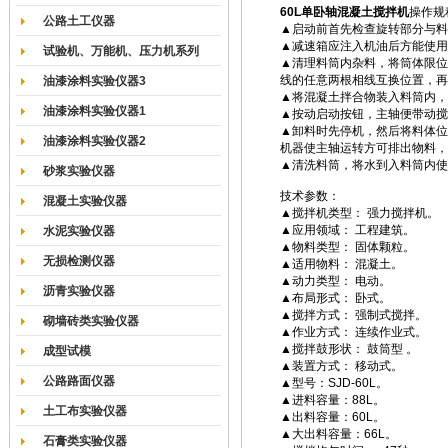
60L单卧轴混凝土搅拌机
操作规
公路土工仪器
▲启动前首先检查旋转部分与料
▲减速箱应注入机油后方能使用
试验机、万能机、压力机系列
▲清理料筒内杂料，将筒体限位
线的任意两根相线互换位置，再
油漆涂料实验仪器3
▲将混凝土拌合物装入料筒内，
油漆涂料实验仪器1
▲按动启动按钮，主轴便带动搅
▲卸料时先停机，然后将料体位
油漆涂料实验仪器2
机器使主轴运转方可排出物料，
▲清洗料筒，将水到入料筒内使
砂浆实验仪器
技术参数：
混凝土实验仪器
▲搅拌机类型： 强力搅拌机。
▲应用领域： 工程建筑。
水泥实验仪器
▲物料类型： 固体颗粒。
无损检测仪器
▲适用物料： 混凝土。
▲动力类型： 电动。
沥青实验仪器
▲布局形式： 卧式。
▲搅拌方式： 强制式搅拌。
砌墙砖类实验仪器
▲作业方式： 连续作业式。
▲搅拌鼓形状： 鼓筒型 。
成型试模
▲装置方式： 移动式。
公路路面仪器
▲型号：SJD-60L。
▲进料容量：88L。
土工布实验仪器
▲出料容量：60L。
▲大出料容量：66L。
石膏类实验仪器