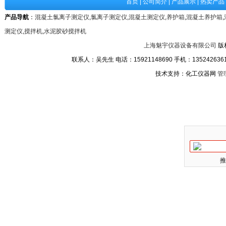
首页
|
公司简介
|
产品展示
|
热卖产品
产品导航
：
混凝土氯离子测定仪
,
氯离子测定仪
,
混凝土测定仪
,
养护箱
,
混凝土养护箱
,
测定仪
,
搅拌机
,
水泥胶砂搅拌机
上海魅宇仪器设备有限公司
版
联系人：吴先生 电话：15921148690 手机：13524263611
技术支持：化工仪器网
管
推