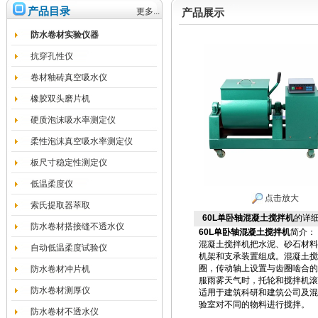
产品目录
更多...
产品展示
防水卷材实验仪器
抗穿孔性仪
卷材釉砖真空吸水仪
橡胶双头磨片机
硬质泡沫吸水率测定仪
柔性泡沫真空吸水率测定仪
板尺寸稳定性测定仪
低温柔度仪
点击放大
索氏提取器萃取
60L单卧轴混凝土搅拌机
的详
防水卷材搭接缝不透水仪
60L单卧轴混凝土搅拌机
简介：
混凝土搅拌机把水泥、砂石材料
自动低温柔度试验仪
机架和支承装置组成。混凝土搅
圈，传动轴上设置与齿圈啮合的
防水卷材冲片机
服雨雾天气时，托轮和搅拌机滚
防水卷材测厚仪
适用于建筑科研和建筑公司及混
验室对不同的物料进行搅拌。
防水卷材不透水仪