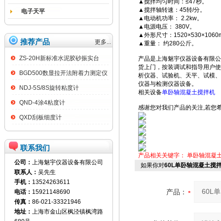
▲搅拌均匀时间：≤47秒。
▲搅拌轴转速：45转/分。
电子天平
▲电动机功率： 2.2kw。
▲电源电压： 380V。
▲外形尺寸：1520×530×1060
推荐产品
更多...
▲重量： 约280公斤。
ZS-20H新标准水泥胶砂振实台
产品是上海魅宇仪器设备有限公
货上门，按装调试和指导用户使
BGD500数显拉开法附着力测定仪
析仪器、试验机、天平、试模、
仪器与检测仪器设备。
NDJ-5S/8S旋转粘度计
相关设备
单卧轴混凝土搅拌机
QND-4涂4粘度计
感谢您对我们产品的关注,若您
QXD刮板细度计
联系我们
产品相关关键字：
单卧轴混凝
公司：
上海魅宇仪器设备有限公司
如果你对
60L单卧轴混凝土搅
联系人：
吴先生
手机：
13524263611
产品：
电话：
15921148690
传真：
86-021-33321946
地址：
上海市金山区枫泾镇枫湾路