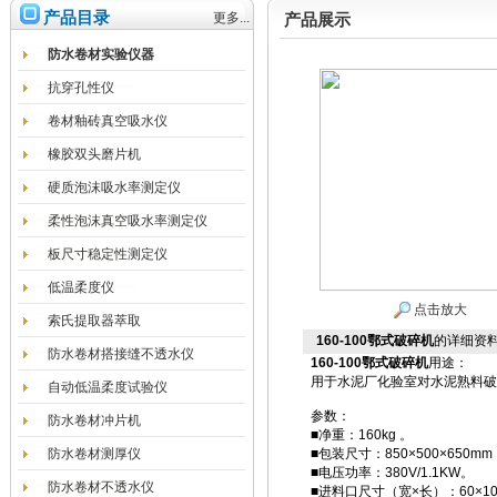
产品目录
更多...
产品展示
防水卷材实验仪器
抗穿孔性仪
卷材釉砖真空吸水仪
橡胶双头磨片机
硬质泡沫吸水率测定仪
柔性泡沫真空吸水率测定仪
板尺寸稳定性测定仪
低温柔度仪
点击放大
索氏提取器萃取
160-100鄂式破碎机
的详细资
防水卷材搭接缝不透水仪
160-100鄂式破碎机
用途：
用于水泥厂化验室对水泥熟料破碎
自动低温柔度试验仪
参数：
防水卷材冲片机
■净重：160kg 。
防水卷材测厚仪
■包装尺寸：850×500×650mm
■电压功率：380V/1.1KW。
防水卷材不透水仪
■进料口尺寸（宽×长）：60×10