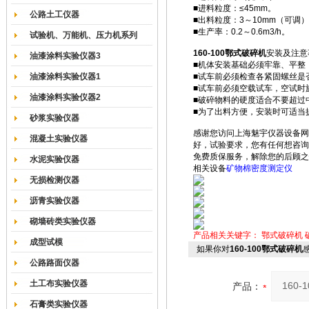
■进料粒度：≤45mm。
公路土工仪器
■出料粒度：3～10mm（可调
■生产率：0.2～0.6m3/h。
试验机、万能机、压力机系列
160-100鄂式破碎机
安装及注意
油漆涂料实验仪器3
■机体安装基础必须牢靠、平整
油漆涂料实验仪器1
■试车前必须检查各紧固螺丝是
■试车前必须空载试车，空试时
油漆涂料实验仪器2
■破碎物料的硬度适合不要超过
■为了出料方便，安装时可适当
砂浆实验仪器
感谢您访问上海魅宇仪器设备网
混凝土实验仪器
好，试验要求，您有任何想咨询
免费质保服务，解除您的后顾之
水泥实验仪器
相关设备
矿物棉密度测定仪
无损检测仪器
沥青实验仪器
砌墙砖类实验仪器
产品相关关键字：
鄂式破碎机
成型试模
如果你对
160-100鄂式破碎机
公路路面仪器
土工布实验仪器
产品：
石膏类实验仪器