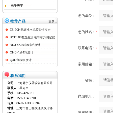
电子天平
您的单位：
推荐产品
更多...
ZS-20H新标准水泥胶砂振实台
您的姓名：
BGD500数显拉开法附着力测定仪
NDJ-5S/8S旋转粘度计
联系电话：
QND-4涂4粘度计
QXD刮板细度计
常用邮箱：
联系我们
省份：
公司：
上海魅宇仪器设备有限公司
联系人：
吴先生
手机：
13524263611
详细地址：
电话：
15921148690
传真：
86-021-33321946
地址：
上海市金山区枫泾镇枫湾路
补充说明：