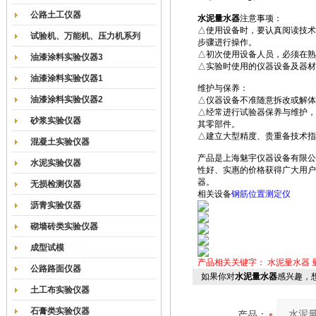
公路土工仪器
水泥量水器
注意事项：
△使用设备时，要认真阅读技术
试验机、万能机、压力机系列
步骤进行操作。
△初次使用设备人员，必须在熟
油漆涂料实验仪器3
△实验时使用的仪器设备及器材
油漆涂料实验仪器1
维护与保养：
油漆涂料实验仪器2
△仪器设备不准随意拆改或解体
△经常进行试验器保养与维护，
砂浆实验仪器
其零部件。
△建立大型精度、贵重备技术指
混凝土实验仪器
产品是上海魅宇仪器设备有限公
水泥实验仪器
性好、实惠的价格获得广大用户
器。
无损检测仪器
相关设备
钢筋位置测定仪
沥青实验仪器
砌墙砖类实验仪器
成型试模
产品相关关键字：
水泥量水器
公路路面仪器
如果你对
水泥量水器
感兴趣，
土工布实验仪器
石膏类实验仪器
产品：