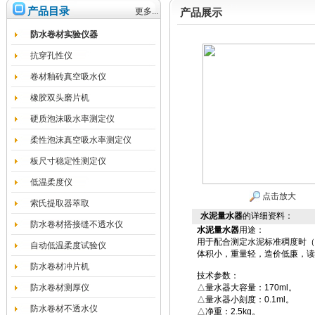
产品目录
更多...
产品展示
防水卷材实验仪器
抗穿孔性仪
卷材釉砖真空吸水仪
橡胶双头磨片机
硬质泡沫吸水率测定仪
柔性泡沫真空吸水率测定仪
板尺寸稳定性测定仪
低温柔度仪
点击放大
索氏提取器萃取
水泥量水器
的详细资料：
防水卷材搭接缝不透水仪
水泥量水器
用途：
用于配合测定水泥标准稠度时（
自动低温柔度试验仪
体积小，重量轻，造价低廉，读
防水卷材冲片机
技术参数：
防水卷材测厚仪
△量水器大容量：170ml。
△量水器小刻度：0.1ml。
防水卷材不透水仪
△净重：2.5kg。