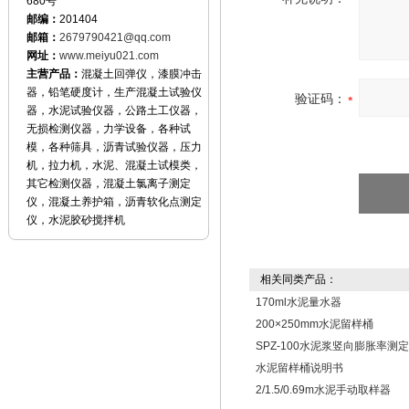
680号
邮编：
201404
邮箱：
2679790421@qq.com
网址：
www.meiyu021.com
主营产品：
混凝土回弹仪，漆膜冲击
器，铅笔硬度计，生产混凝土试验仪
验证码：
器，水泥试验仪器，公路土工仪器，
无损检测仪器，力学设备，各种试
模，各种筛具，沥青试验仪器，压力
机，拉力机，水泥、混凝土试模类，
其它检测仪器，混凝土氯离子测定
仪，混凝土养护箱，沥青软化点测定
仪，水泥胶砂搅拌机
相关同类产品：
170ml水泥量水器
200×250mm水泥留样桶
SPZ-100水泥浆竖向膨胀率测
水泥留样桶说明书
2/1.5/0.69m水泥手动取样器