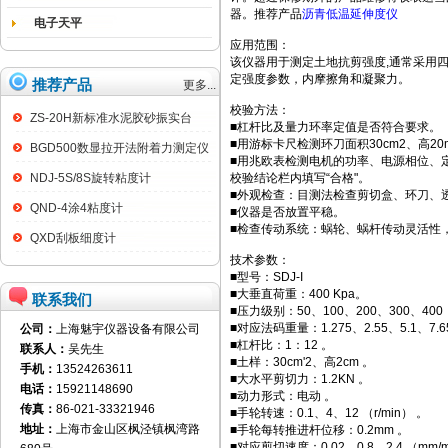
器。推荐产品
沥青低温延伸度仪
电子天平
应用范围：
该仪器用于测定土地抗剪强度,通常采用
定强度参数，内摩擦角和凝聚力。
推荐产品
更多...
校验方法：
ZS-20H新标准水泥胶砂振实台
■杠杆比及量力环率定值是否符合要求。
■用游标卡尺检测环刀面积30cm2、高2
BGD500数显拉开法附着力测定仪
■用兆欧表检测电机的功率、电源相位、
NDJ-5S/8S旋转粘度计
校验结论栏内填写“合格"。
■外观检查：目测法检查剪切盒、环刀、
QND-4涂4粘度计
■仪器是否放置平稳。
■检查传动系统：蜗轮、蜗杆传动灵活性
QXD刮板细度计
技术参数：
■型号：SDJ-I
■大垂直荷重：400 Kpa。
联系我们
■压力级别：50、100、200、300、400
■对应法码重量：1.275、2.55、5.1、7.6
公司：
上海魅宇仪器设备有限公司
■杠杆比：1：12 。
联系人：
吴先生
■土样：30cm'2、高2cm 。
手机：
13524263611
■大水平剪切力：1.2KN 。
电话：
15921148690
■动力形式：电动 。
传真：
86-021-33321946
■手轮转速：0.1、4、12 （r/min） 。
地址：
上海市金山区枫泾镇枫湾路
■手轮每转推进杆位移：0.2mm 。
■对应剪切速度：0.02、0.8、2.4 （mm/m