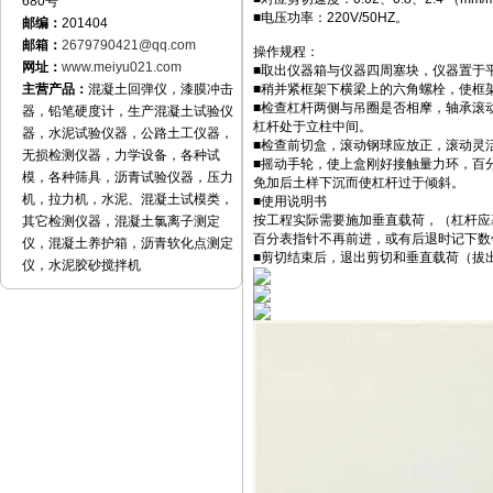
680号
■电压功率：220V/50HZ。
邮编：
201404
邮箱：
2679790421@qq.com
操作规程：
网址：
www.meiyu021.com
■取出仪器箱与仪器四周塞块，仪器置于
主营产品：
混凝土回弹仪，漆膜冲击
■稍并紧框架下横梁上的六角螺栓，使框
■检查杠杆两侧与吊圈是否相摩，轴承滚
器，铅笔硬度计，生产混凝土试验仪
杠杆处于立柱中间。
器，水泥试验仪器，公路土工仪器，
■检查前切盒，滚动钢球应放正，滚动灵
无损检测仪器，力学设备，各种试
■摇动手轮，使上盒刚好接触量力环，百
模，各种筛具，沥青试验仪器，压力
免加后土样下沉而使杠杆过于倾斜。
机，拉力机，水泥、混凝土试模类，
■使用说明书
按工程实际需要施加垂直载荷，（杠杆应
其它检测仪器，混凝土氯离子测定
百分表指针不再前进，或有后退时记下数
仪，混凝土养护箱，沥青软化点测定
■剪切结束后，退出剪切和垂直载荷（拔
仪，水泥胶砂搅拌机