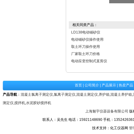
相关同类产品：
LD138电动铺砂仪
电动铺砂仪操作使用
取土环刀操作使用
厂家取土环刀价格
电动应变控制式直剪仪
首页
|
公司简介
|
产品展示
|
热卖产品
产品导航
：
混凝土氯离子测定仪
,
氯离子测定仪
,
混凝土测定仪
,
养护箱
,
混凝土养护箱
,
测定仪
,
搅拌机
,
水泥胶砂搅拌机
上海魅宇仪器设备有限公司
版
联系人：吴先生 电话：15921148690 手机：13524263611
技术支持：化工仪器网
管