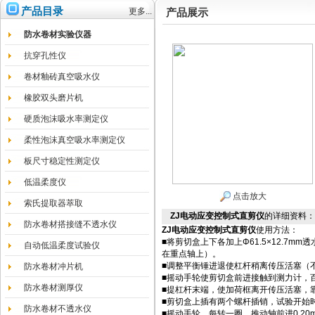
产品目录
更多...
产品展示
防水卷材实验仪器
抗穿孔性仪
卷材釉砖真空吸水仪
橡胶双头磨片机
硬质泡沫吸水率测定仪
柔性泡沫真空吸水率测定仪
板尺寸稳定性测定仪
低温柔度仪
点击放大
索氏提取器萃取
ZJ电动应变控制式直剪仪
的详细资料：
防水卷材搭接缝不透水仪
ZJ
电动应变控制式直剪仪
使用方法：
■将剪切盒上下各加上Φ61.5×12.
自动低温柔度试验仪
在重点轴上）。
■调整平衡锤进退使杠杆稍离传压活塞（
防水卷材冲片机
■摇动手轮使剪切盒前进接触到测力计，
防水卷材测厚仪
■提杠杆末端，使加荷框离开传压活塞，
■剪切盒上插有两个螺杆插销，试验开始
防水卷材不透水仪
■摇动手轮，每转一圈，推动轴前进0.20