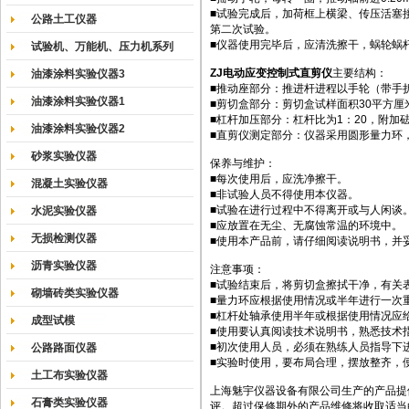
■试验完成后，加荷框上横梁、传压活塞
公路土工仪器
第二次试验。
■仪器使用完毕后，应清洗擦干，蜗轮蜗
试验机、万能机、压力机系列
ZJ
电动应变控制式直剪仪
主要结构：
油漆涂料实验仪器3
■推动座部分：推进杆进程以手轮（带手折
油漆涂料实验仪器1
■剪切盒部分：剪切盒试样面积30平方厘米
■杠杆加压部分：杠杆比为1：20，附加砝码
油漆涂料实验仪器2
■直剪仪测定部分：仪器采用圆形量力环，
砂浆实验仪器
保养与维护：
■每次使用后，应洗净擦干。
混凝土实验仪器
■非试验人员不得使用本仪器。
■试验在进行过程中不得离开或与人闲谈
水泥实验仪器
■应放置在无尘、无腐蚀常温的环境中。
无损检测仪器
■使用本产品前，请仔细阅读说明书，并
沥青实验仪器
注意事项：
■试验结束后，将剪切盒擦拭干净，有关
砌墙砖类实验仪器
■量力环应根据使用情况或半年进行一次
■杠杆处轴承使用半年或根据使用情况应
成型试模
■使用要认真阅读技术说明书，熟悉技术
■初次使用人员，必须在熟练人员指导下
公路路面仪器
■实验时使用，要布局合理，摆放整齐，
土工布实验仪器
上海魅宇仪器设备有限公司生产的产品提
石膏类实验仪器
评。超过保修期外的产品维修将收取适当