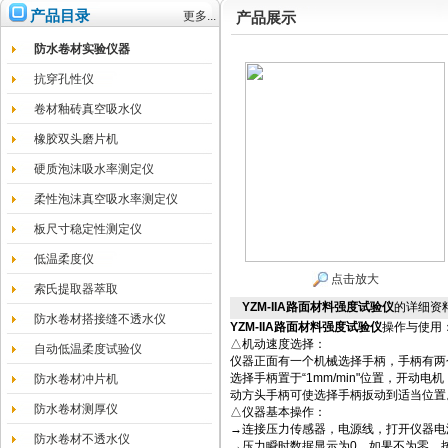
产品目录
更多...
产品展示
防水卷材实验仪器
抗穿孔性仪
卷材釉砖真空吸水仪
橡胶双头磨片机
硬质泡沫吸水率测定仪
柔性泡沫真空吸水率测定仪
板尺寸稳定性测定仪
低温柔度仪
点击放大
索氏提取器萃取
YZM-IIA路面材料强度试验仪
的详细资
防水卷材搭接缝不透水仪
YZM-IIA路面材料强度试验仪
操作与使用
△机动速度选择：
自动低温柔度试验仪
仪器正面有一个机械选择手柄，手柄有两个选
选择手柄置于“1mm/min"位置，开动
防水卷材冲片机
动方头手柄可使选择手柄扳动到适当位置
防水卷材测厚仪
△仪器基本操作：
→连接压力传感器，电源线，打开仪器电
防水卷材不透水仪
→压力瞬时数据显示为0，如果不为零，