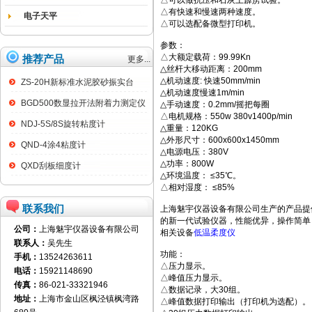
△可以做抗压和石灰土霹雳试验。
△有快速和慢速两种速度。
电子天平
△可以选配备微型打印机。
参数：
△大额定载荷：99.99Kn
推荐产品
更多...
△丝杆大移动距离：200mm
△机动速度: 快速50mm/min
ZS-20H新标准水泥胶砂振实台
△机动速度慢速1m/min
BGD500数显拉开法附着力测定仪
△手动速度：0.2mm/摇把每圈
△电机规格：550w 380v1400p/min
NDJ-5S/8S旋转粘度计
△重量：120KG
△外形尺寸：600x600x1450mm
QND-4涂4粘度计
△电源电压：380V
△功率：800W
QXD刮板细度计
△环境温度： ≤35℃。
△相对湿度： ≤85%
联系我们
上海魅宇仪器设备有限公司生产的产品提
的新一代试验仪器，性能优异，操作简单
公司：
上海魅宇仪器设备有限公司
相关设备
低温柔度仪
联系人：
吴先生
功能：
手机：
13524263611
△压力显示。
电话：
15921148690
△峰值压力显示。
传真：
86-021-33321946
△数据记录，大30组。
地址：
上海市金山区枫泾镇枫湾路
△峰值数据打印输出（打印机为选配）。