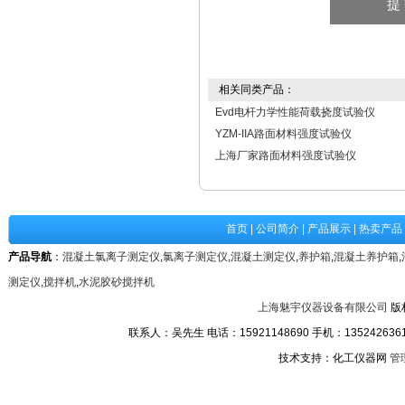
相关同类产品：
Evd电杆力学性能荷载挠度试验仪
YZM-IIA路面材料强度试验仪
上海厂家路面材料强度试验仪
首页
|
公司简介
|
产品展示
|
热卖产品
产品导航
：
混凝土氯离子测定仪
,
氯离子测定仪
,
混凝土测定仪
,
养护箱
,
混凝土养护箱
,
测定仪
,
搅拌机
,
水泥胶砂搅拌机
上海魅宇仪器设备有限公司
版
联系人：吴先生 电话：15921148690 手机：13524263611
技术支持：化工仪器网
管