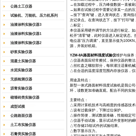
→在加载过程中，压力峰值数据一直被刷
公路土工仪器
→如果在试验过程中需要记录某一点的压
→按下“查询"键，进入查询状态，查询指
试验机、万能机、压力机系列
次记录点。在查询状态下，按下“打印"键
油漆涂料实验仪器3
△标定：
本仪器采用硬件调节的方法进行标定。如
油漆涂料实验仪器1
松开“清零"键，此时仪器进入标定状态。按
电位器“压力调满"，直至显示值为100
油漆涂料实验仪器2
源，并装好机箱。
砂浆实验仪器
YZM-IIA路面材料强度试验仪
维护与保养
△仪器表面应经常擦拭，保持仪器的整洁
混凝土实验仪器
△丝杠盘之螺纹部分，每班灌注适量机械
水泥实验仪器
△在合适的温度湿度范围内存放仪器，仪
无损检测仪器
用途及特点：
新型一体式路面材料强度试验机是我公司
沥青实验仪器
环，读数更加准确直观。配合不同的实验
砌墙砖类实验仪器
主要特点：
△采用计算机技术与高精度的传感器技术
成型试模
△设有过载保护，下降过位保护。
△操作简便，测试数据准确，性能稳定可
公路路面仪器
△仪器手动试验，显示试试件变形时的瞬
土工布实验仪器
△可存储15组试件的试验结果。
△数字显示压力。
石膏类实验仪器