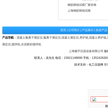
钢筋锈蚀试模厂家价格
上海钢筋锈蚀试模
首页
|
公司简介
|
产品展示
|
热卖产品
产品导航
：
混凝土氯离子测定仪
,
氯离子测定仪
,
混凝土测定仪
,
养护箱
,
混凝土养护箱
,
测定仪
,
搅拌机
,
水泥胶砂搅拌机
上海魅宇仪器设备有限公司
版
联系人：吴先生 电话：15921148690 手机：13524263611
技术支持：化工仪器网
管
推