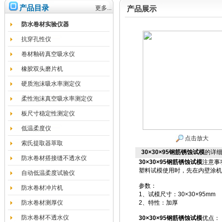
产品目录
更多...
产品展示
防水卷材实验仪器
抗穿孔性仪
卷材釉砖真空吸水仪
橡胶双头磨片机
硬质泡沫吸水率测定仪
柔性泡沫真空吸水率测定仪
板尺寸稳定性测定仪
低温柔度仪
点击放大
索氏提取器萃取
30×30×95钢筋锈蚀试模
的详
防水卷材搭接缝不透水仪
30×30×95钢筋锈蚀试模
注意事
塑料试模使用时，先在内壁涂机
自动低温柔度试验仪
参数：
防水卷材冲片机
1、试模尺寸：30×30×95mm
防水卷材测厚仪
2、特性：加厚
防水卷材不透水仪
30×30×95钢筋锈蚀试模
优点：