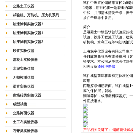
试件中埋置的钢筋用直径为6毫
公路土工仪器
1毫米，用砂轮将一端磨出约3
中和，并用清水清洗干净，擦干
试验机、万能机、压力机系列
放在干燥器中备用。
油漆涂料实验仪器3
简介：
是混凝土中钢筋锈蚀试验应的棱
油漆涂料实验仪器1
试验、铁路工程施工试验、建筑
油漆涂料实验仪器2
研机构、水利工程等钢筋锈蚀试
砂浆实验仪器
上海魅宇仪器设备有限公司生产
任何故障免收所有维修费用（客
混凝土实验仪器
验要求。本公司从事试验仪器生
相关设备
漆膜冲击器
水泥实验仪器
试件成型前应将套有定位板的钢
无损检测仪器
应用
丙酮擦净钢筋表面。试件成型1
沥青实验仪器
厚的保护层，就地
砌墙砖类实验仪器
潮湿养护（或用塑料膜盖好）一
件直接淋水。
成型试模
公路路面仪器
土工布实验仪器
产品相关关键字：
钢筋锈蚀试
石膏类实验仪器