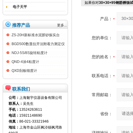
如果你对
30×30×95钢筋锈蚀
电子天平
产品：
推荐产品
更多...
ZS-20H新标准水泥胶砂振实台
您的单位：
BGD500数显拉开法附着力测定仪
NDJ-5S/8S旋转粘度计
您的姓名：
QND-4涂4粘度计
QXD刮板细度计
联系电话：
联系我们
常用邮箱：
公司：
上海魅宇仪器设备有限公司
联系人：
吴先生
手机：
13524263611
省份：
电话：
15921148690
传真：
86-021-33321946
地址：
上海市金山区枫泾镇枫湾路
详细地址：