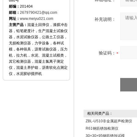
680号
邮编：
201404
邮箱：
2679790421@qq.com
网址：
www.meiyu021.com
补充说明：
主营产品：
混凝土回弹仪，漆膜冲击
器，铅笔硬度计，生产混凝土试验仪
器，水泥试验仪器，公路土工仪器，
无损检测仪器，力学设备，各种试
模，各种筛具，沥青试验仪器，压力
验证码：
机，拉力机，水泥、混凝土试模类，
其它检测仪器，混凝土氯离子测定
仪，混凝土养护箱，沥青软化点测定
仪，水泥胶砂搅拌机
相关同类产品：
ZBL-U510非金属超声检测仪
R61​钢筋锈蚀检测仪
30×30×95钢筋锈蚀试模