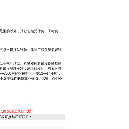
范围的以外，其它包括元件费、工时费、
混凝土搅拌站试验、建筑工程质量监督试
以免气孔堵塞。拆试模时将试模倒转底朝
将试模整理干净，刷上脱模油，有五分钟
250c时的拆模时间只要12—14小时，
在不影响操作的位置不移动，试块一点都不
低价
混凝土抗折试模*
下表直接与厂家联系：