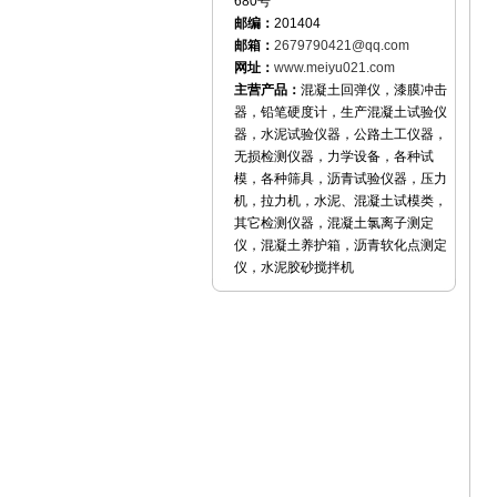
680号
邮编：
201404
邮箱：
2679790421@qq.com
网址：
www.meiyu021.com
主营产品：
混凝土回弹仪，漆膜冲击
器，铅笔硬度计，生产混凝土试验仪
器，水泥试验仪器，公路土工仪器，
无损检测仪器，力学设备，各种试
模，各种筛具，沥青试验仪器，压力
机，拉力机，水泥、混凝土试模类，
其它检测仪器，混凝土氯离子测定
仪，混凝土养护箱，沥青软化点测定
仪，水泥胶砂搅拌机