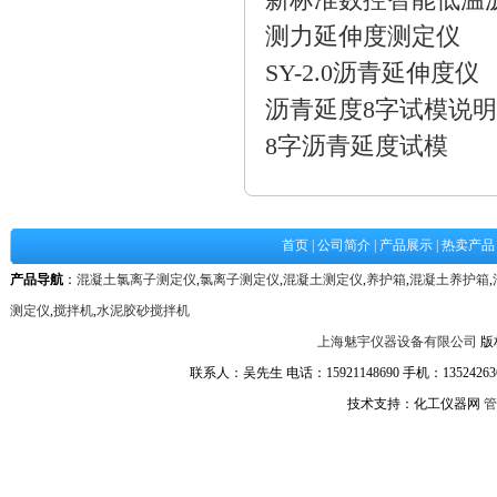
新标准数控智能低温
测力延伸度测定仪
SY-2.0沥青延伸度仪
沥青延度8字试模说
8字沥青延度试模
首页
|
公司简介
|
产品展示
|
热卖产品
产品导航
：
混凝土氯离子测定仪
,
氯离子测定仪
,
混凝土测定仪
,
养护箱
,
混凝土养护箱
,
测定仪
,
搅拌机
,
水泥胶砂搅拌机
上海魅宇仪器设备有限公司
版
联系人：吴先生 电话：15921148690 手机：1352426361
技术支持：化工仪器网
管