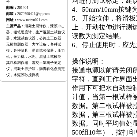
均进行测试标定，建
号
邮编：
201404
4、50mm/10mm按
邮箱：
2679790421@qq.com
5、开始拉伸，将滑
网址：
www.meiyu021.com
上，开动拉伸进行测
主营产品：
混凝土回弹仪，漆膜冲击
器，铅笔硬度计，生产混凝土试验仪
读数为测定结果。
器，水泥试验仪器，公路土工仪器，
6、停止使用时，应
无损检测仪器，力学设备，各种试
模，各种筛具，沥青试验仪器，压力
机，拉力机，水泥、混凝土试模类，
操作说明：
其它检测仪器，混凝土氯离子测定
仪，混凝土养护箱，沥青软化点测定
接通电源以前请关闭
仪，水泥胶砂搅拌机
字符，直到工作界面
作用下可把水自动控
计值，当第一根试样
数据。第二根试样被
数据，第三根试样被
数据。同时平均值处
500组10年），按