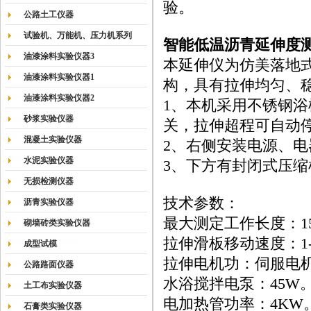
验。
公路土工仪器
试验机、万能机、压力机系列
智能低温沥青延伸度
油漆涂料实验仪器3
本延伸仪为仿美落地
油漆涂料实验仪器1
构，具有拉伸均匀、
油漆涂料实验仪器2
1、本机采用不锈钢
砂浆实验仪器
关，拉伸超程可自动
混凝土实验仪器
2、右侧安装电源、
水泥实验仪器
3、下方有封闭式压
无损检测仪器
技术参数：
沥青实验仪器
最大测定工作长度：15
砌墙砖类实验仪器
拉伸滑板移动速度：1-
成型试模
拉伸电机功：伺服电
公路路面仪器
水浴搅拌电泵：45W
土工布实验仪器
电加热管功率：4KW
石膏类实验仪器