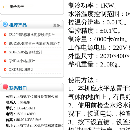
制冷功率：1KW。
电子天平
水浴温度控制范围：0~
控温分辨率：0.01℃。
推荐产品
更多...
温控精度：±0.1℃。
ZS-20H新标准水泥胶砂振实台
制冷量：4000卡/min
BGD500数显拉开法附着力测定仪
工作电源电压：220V 
NDJ-5S/8S旋转粘度计
外型尺寸：2070×400×
QND-4涂4粘度计
整机重量：210Kg。
QXD刮板细度计
使用方法：
1、本机应水平放置于
联系我们
气体的地面上，有良
公司：
上海魅宇仪器设备有限公司
联系人：
吴先生
2、使用前检查水浴
手机：
13524263611
况下，接通电源，检
电话：
15921148690
传真：
86-021-33321946
3、按下设置键，设
地址：
上海市金山区枫泾镇枫湾路680