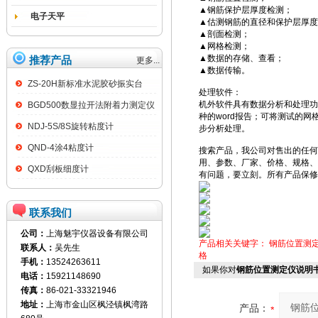
▲钢筋保护层厚度检测；
电子天平
▲估测钢筋的直径和保护层厚度
▲剖面检测；
▲网格检测；
▲数据的存储、查看；
推荐产品
更多...
▲数据传输。
ZS-20H新标准水泥胶砂振实台
处理软件：
机外软件具有数据分析和处理功
BGD500数显拉开法附着力测定仪
种的word报告；可将测试的网
NDJ-5S/8S旋转粘度计
步分析处理。
QND-4涂4粘度计
搜索产品，我公司对售出的任何
用、参数、厂家、价格、规格、
QXD刮板细度计
有问题，要立刻。所有产品保修
联系我们
公司：
上海魅宇仪器设备有限公司
产品相关关键字：
钢筋位置测
联系人：
吴先生
格
手机：
13524263611
如果你对
钢筋位置测定仪说明
电话：
15921148690
传真：
86-021-33321946
地址：
上海市金山区枫泾镇枫湾路
产品：