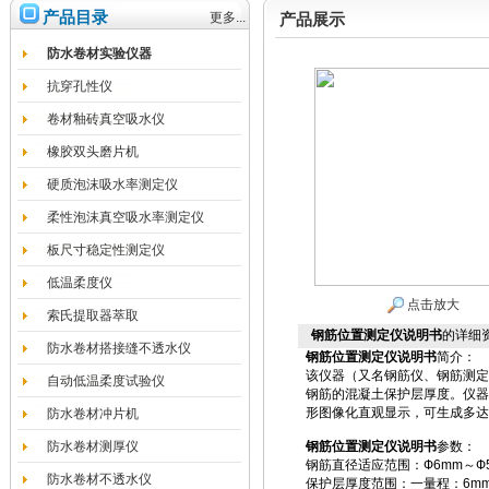
产品目录
更多...
产品展示
防水卷材实验仪器
抗穿孔性仪
卷材釉砖真空吸水仪
橡胶双头磨片机
硬质泡沫吸水率测定仪
柔性泡沫真空吸水率测定仪
板尺寸稳定性测定仪
低温柔度仪
点击放大
索氏提取器萃取
钢筋位置测定仪说明书
的详细
防水卷材搭接缝不透水仪
钢筋位置测定仪说明书
简介：
该仪器（又名钢筋仪、钢筋测定
自动低温柔度试验仪
钢筋的混凝土保护层厚度。仪器
形图像化直观显示，可生成多达6种
防水卷材冲片机
防水卷材测厚仪
钢筋位置测定仪说明书
参数：
钢筋直径适应范围：Ф6mm～Ф5
防水卷材不透水仪
保护层厚度范围：一量程：6mm