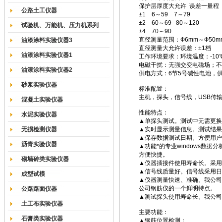
保护层厚度大允许 误差一量程
公路土工仪器
±1 6～59 7～79
±2 60～69 80～120
试验机、万能机、压力机系列
±4 70～90
直径测量范围：Ф6mm～Ф50m
油漆涂料实验仪器3
直径测量大允许误差：±1档
油漆涂料实验仪器1
工作环境要求：环境温度：-10℃
电磁干扰：无强交变电磁场；不
油漆涂料实验仪器2
供电方式：6节5号碱性电池，供
砂浆实验仪器
标准配置：
主机，探头，信号线，USB传
混凝土实验仪器
性能特点：
水泥实验仪器
▲单探头测试。测试中无需更换
无损检测仪器
▲实时显示测量信息。测试结果
▲保存数据测试日期。方便用户
沥青实验仪器
▲功能*的专业windows数据
方便快捷。
砌墙砖类实验仪器
▲仪器插接件使用寿命长。采用
▲信号线质量好。信号线采用日
成型试模
▲仪器测量快速、准确。我公司
公司钢筋仪的一个鲜明特点。
公路路面仪器
▲测试探头使用寿命长。我公司
土工布实验仪器
主要功能：
石膏类实验仪器
▲钢筋位置检测；