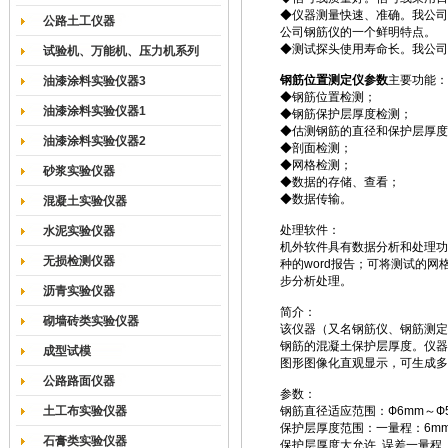
◆仪器测量快速、准确。我公司
公路土工仪器
公司钢筋仪的一个鲜明特点。
◆测试探头使用寿命长。我公司
试验机、万能机、压力机系列
钢筋位置测定仪参数
主要功能：
油漆涂料实验仪器3
◆钢筋位置检测；
油漆涂料实验仪器1
◆钢筋保护层厚度检测；
◆估测钢筋的直径和保护层厚度
油漆涂料实验仪器2
◆剖面检测；
◆网格检测；
砂浆实验仪器
◆数据的存储、查看；
◆数据传输。
混凝土实验仪器
处理软件：
水泥实验仪器
机外软件具有数据分析和处理功
无损检测仪器
种的word报告；可将测试的网
步分析处理。
沥青实验仪器
简介：
砌墙砖类实验仪器
该仪器（又名钢筋仪、钢筋测定
钢筋的混凝土保护层厚度。仪器
成型试模
图形图像化直观显示，可生成多达6
公路路面仪器
参数：
土工布实验仪器
钢筋直径适应范围：Ф6mm～Ф5
保护层厚度范围：一量程：6mm
石膏类实验仪器
保护层厚度大允许 误差一量程