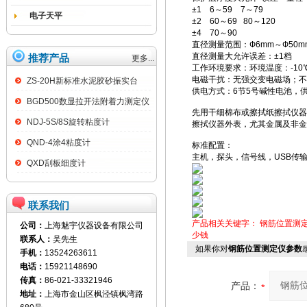
±1 6～59 7～79
电子天平
±2 60～69 80～120
±4 70～90
直径测量范围：Ф6mm～Ф50m
直径测量大允许误差：±1档
推荐产品
更多...
工作环境要求：环境温度：-10℃
电磁干扰：无强交变电磁场；不
ZS-20H新标准水泥胶砂振实台
供电方式：6节5号碱性电池，供
BGD500数显拉开法附着力测定仪
先用干细棉布或擦拭纸擦拭仪器
NDJ-5S/8S旋转粘度计
擦拭仪器外表，尤其金属及非金
QND-4涂4粘度计
标准配置：
主机，探头，信号线，USB传
QXD刮板细度计
联系我们
产品相关关键字：
钢筋位置测
公司：
上海魅宇仪器设备有限公司
少钱
联系人：
吴先生
如果你对
钢筋位置测定仪参数
手机：
13524263611
电话：
15921148690
传真：
86-021-33321946
产品：
地址：
上海市金山区枫泾镇枫湾路