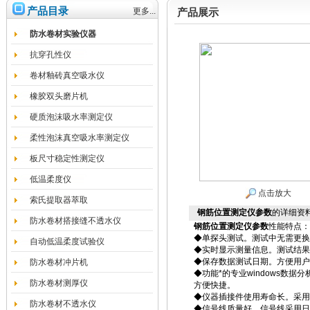
产品目录
更多...
产品展示
防水卷材实验仪器
抗穿孔性仪
卷材釉砖真空吸水仪
橡胶双头磨片机
硬质泡沫吸水率测定仪
柔性泡沫真空吸水率测定仪
板尺寸稳定性测定仪
低温柔度仪
点击放大
索氏提取器萃取
钢筋位置测定仪参数
的详细资
防水卷材搭接缝不透水仪
钢筋位置测定仪参数
性能特点：
◆单探头测试。测试中无需更换
自动低温柔度试验仪
◆实时显示测量信息。测试结果
◆保存数据测试日期。方便用户
防水卷材冲片机
◆功能*的专业windows数据
防水卷材测厚仪
方便快捷。
◆仪器插接件使用寿命长。采用
防水卷材不透水仪
◆信号线质量好。信号线采用日