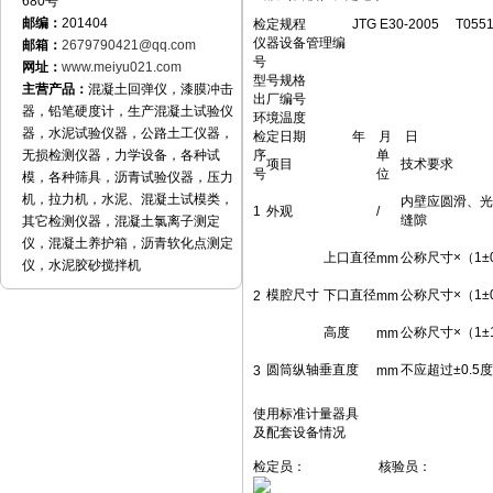
680号
邮编：
201404
检定规程
JTG E30-2005 T0551
仪器设备管理编
邮箱：
2679790421@qq.com
号
网址：
www.meiyu021.com
型号规格
主营产品：
混凝土回弹仪，漆膜冲击
出厂编号
器，铅笔硬度计，生产混凝土试验仪
环境温度
器，水泥试验仪器，公路土工仪器，
检定日期
年 月 日
无损检测仪器，力学设备，各种试
序
单
项目
技术要求
号
位
模，各种筛具，沥青试验仪器，压力
机，拉力机，水泥、混凝土试模类，
内壁应圆滑、光
1
外观
/
缝隙
其它检测仪器，混凝土氯离子测定
仪，混凝土养护箱，沥青软化点测定
上口直径
公称尺寸×（1±0
mm
仪，水泥胶砂搅拌机
模腔尺寸
下口直径
公称尺寸×（1±0
2
mm
高度
公称尺寸×（1±
mm
圆筒纵轴垂直度
不应超过±0.5度
3
mm
使用标准计量器具
及配套设备情况
检定员： 核验员：