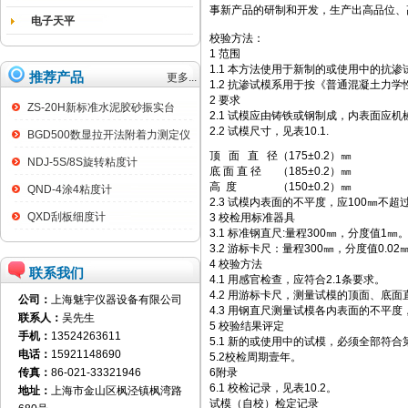
事新产品的研制和开发，生产出高品位、
电子天平
校验方法：
1 范围
1.1 本方法使用于新制的或使用中的抗
推荐产品
更多...
1.2 抗渗试模系用于按《普通混凝土力学
2 要求
ZS-20H新标准水泥胶砂振实台
2.1 试模应由铸铁或钢制成，内表面应
2.2 试模尺寸，见表10.1. 表
BGD500数显拉开法附着力测定仪
顶 面 直 径
（175±0.2）㎜
NDJ-5S/8S旋转粘度计
底 面 直 径
（185±0.2）㎜
高 度
（150±0.2）㎜
QND-4涂4粘度计
2.3 试模内表面的不平度，应100㎜不超过
QXD刮板细度计
3 校检用标准器具
3.1 标准钢直尺:量程300㎜，分度值1㎜
3.2 游标卡尺：量程300㎜，分度值0.02
4 校验方法
联系我们
4.1 用感官检查，应符合2.1条要求。
4.2 用游标卡尺，测量试模的顶面、底面
公司：
上海魅宇仪器设备有限公司
4.3 用钢直尺测量试模各内表面的不平度
联系人：
吴先生
5 校验结果评定
手机：
13524263611
5.1 新的或使用中的试模，必须全部符合第2
电话：
15921148690
5.2校检周期壹年。
传真：
86-021-33321946
6附录
6.1 校检记录，见表10.2。
地址：
上海市金山区枫泾镇枫湾路
试模（自校）检定记录