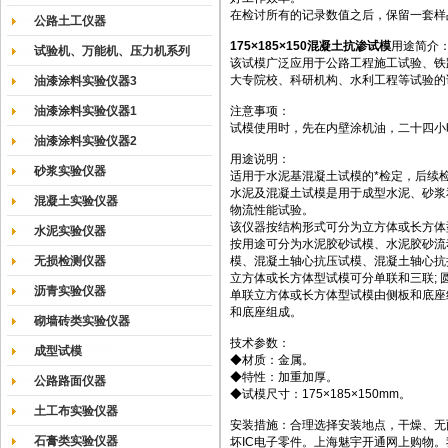
在检讨所有的记录数值之后，保留一套样
公路土工仪器
175×185×150混凝土抗渗试模
用途简介
试验机、万能机、压力机系列
该试模广泛应用于公路工程施工试验、铁
大专院校、科研机构、水利工程等试验的
油漆涂料实验仪器3
油漆涂料实验仪器1
注意事项：
试模使用时，先在内壁涂机油，二十四小
油漆涂料实验仪器2
用途说明：
砂浆实验仪器
适用于水泥基混凝土试模的*检定，后续
水泥及混凝土试模是用于成型水泥、砂浆
混凝土实验仪器
物流性能试验。
该仪器按结构形式可分为立方体或长方体
水泥实验仪器
按用途可分为水泥胶砂试模、水泥胶砂流
无损检测仪器
模、混凝土轴心抗压试模、混凝土轴心抗
立方体或长方体型试模可分单联和三联;
沥青实验仪器
单联立方体或长方体型试模由侧板和底座
和底座组成。
砌墙砖类实验仪器
技术参数：
成型试模
◆材质：金属。
◆特性：加重加厚。
公路路面仪器
◆试模尺寸：175×185×150mm。
土工布实验仪器
安装措施：合理选择安装地点，干燥、无
石膏类实验仪器
坏IC电子零件。上海魅宇开通网上购物