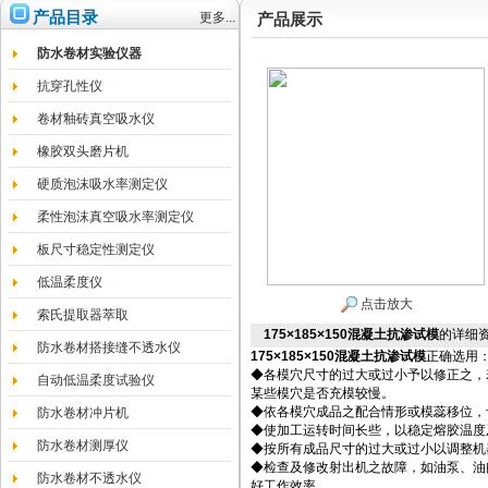
产品目录
更多...
产品展示
防水卷材实验仪器
抗穿孔性仪
卷材釉砖真空吸水仪
橡胶双头磨片机
硬质泡沫吸水率测定仪
柔性泡沫真空吸水率测定仪
板尺寸稳定性测定仪
低温柔度仪
点击放大
索氏提取器萃取
175×185×150混凝土抗渗试模
的详细
防水卷材搭接缝不透水仪
175×185×150
混凝土抗渗试模
正确选用
◆各模穴尺寸的过大或过小予以修正之，
自动低温柔度试验仪
某些模穴是否充模较慢。
◆依各模穴成品之配合情形或模蕊移位，
防水卷材冲片机
◆使加工运转时间长些，以稳定熔胶温度
防水卷材测厚仪
◆按所有成品尺寸的过大或过小以调整机
◆检查及修改射出机之故障，如油泵、油
防水卷材不透水仪
好工作效率。