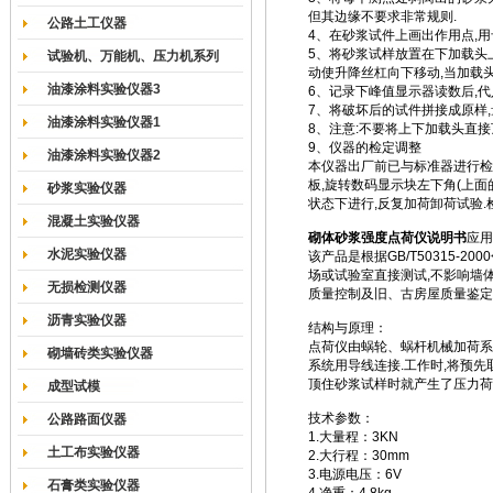
但其边缘不要求非常规则.
公路土工仪器
4、在砂浆试件上画出作用点,用卡
5、将砂浆试样放置在下加载头
试验机、万能机、压力机系列
动使升降丝杠向下移动,当加载头
油漆涂料实验仪器3
6、记录下峰值显示器读数后,代
7、将破坏后的试件拼接成原样,
油漆涂料实验仪器1
8、注意:不要将上下加载头直接
9、仪器的检定调整
油漆涂料实验仪器2
本仪器出厂前已与标准器进行检
板,旋转数码显示块左下角(上面
砂浆实验仪器
状态下进行,反复加荷卸荷试验.
混凝土实验仪器
砌体砂浆强度点荷仪说明书
应用
水泥实验仪器
该产品是根据GB/T50315-
场或试验室直接测试,不影响墙体
无损检测仪器
质量控制及旧、古房屋质量鉴定
沥青实验仪器
结构与原理：
点荷仪由蜗轮、蜗杆机械加荷系
砌墙砖类实验仪器
系统用导线连接.工作时,将预先
顶住砂浆试样时就产生了压力荷
成型试模
技术参数：
公路路面仪器
1.大量程：3KN
土工布实验仪器
2.大行程：30mm
3.电源电压：6V
石膏类实验仪器