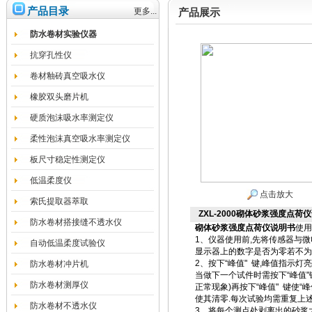
产品目录
更多...
产品展示
防水卷材实验仪器
抗穿孔性仪
卷材釉砖真空吸水仪
橡胶双头磨片机
硬质泡沫吸水率测定仪
柔性泡沫真空吸水率测定仪
板尺寸稳定性测定仪
低温柔度仪
点击放大
索氏提取器萃取
ZXL-2000砌体砂浆强度点荷
防水卷材搭接缝不透水仪
砌体砂浆强度点荷仪说明书
使用
1、仪器使用前,先将传感器与微
自动低温柔度试验仪
显示器上的数字是否为零若不为零
2、按下“峰值" 键,峰值指示
防水卷材冲片机
当做下一个试件时需按下“峰值
防水卷材测厚仪
正常现象)再按下“峰值" 键使“
使其清零.每次试验均需重复上
防水卷材不透水仪
3、将每个测点处剥离出的砂浆大片