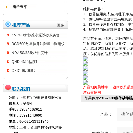
4.净重：4.8kg
电子天平
维护与保养：
1、仪器使用完毕,应清理干净,
2、微电脑峰值显示器采用集成电
3、仪器在使用和存放均应于室内
推荐产品
更多...
4、蜗轮箱内应定期注黄干油,保
ZS-20H新标准水泥胶砂振实台
产品有全面、快速、到位的售后
定度测定仪、沥青针入度仪、沥
BGD500数显拉开法附着力测定仪
品。感谢您对我们产品关注，诚
NDJ-5S/8S旋转粘度计
度，以优异的品质为客户服务！
QND-4涂4粘度计
QXD刮板细度计
产品相关关键字：
砌体砂浆强
联系我们
度点荷使用
公司：
上海魅宇仪器设备有限公司
如果你对
ZXL-2000砌体砂
联系人：
吴先生
手机：
13524263611
产品：
电话：
15921148690
传真：
86-021-33321946
地址：
上海市金山区枫泾镇枫湾路